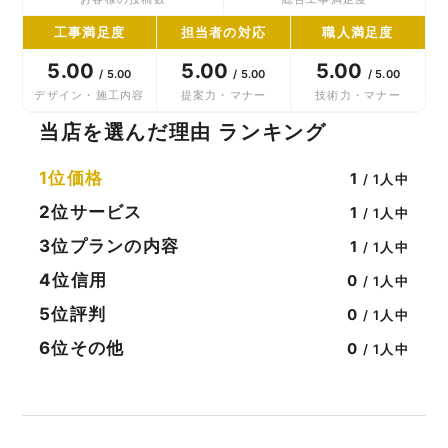
工事満足度
担当者の対応
職人満足度
5.00
5.00
5.00
/ 5.00
/ 5.00
/ 5.00
デザイン・施工内容
提案力・マナー
技術力・マナー
当店を選んだ理由 ランキング
1位
価格
1
/ 1人中
2位
サービス
1
/ 1人中
3位
プランの内容
1
/ 1人中
4位
信用
0
/ 1人中
5位
評判
0
/ 1人中
6位
その他
0
/ 1人中