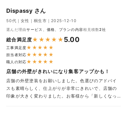
Dispassy さん
50代｜女性｜桐生市｜2025-12-10
選んだ理由
サービス、価格、プランの内容
相見積数
2社
5.00
★
★
★
★
★
総合満足度
★
★
★
★
★
工事満足度
★
★
★
★
★
担当者対応
★
★
★
★
★
職人の対応
店舗の外壁がきれいになり集客アップかも！
店舗の外壁塗装をお願いしました。色選びのアドバイ
スも素晴らしく、仕上がりが非常にきれいで、店舗の
印象が大きく変わりました。お客様から「新しくなっ…