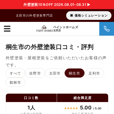
外壁塗装10％OFF 2026.08.01-08.31 ▶︎
太田市の外壁塗装専門店
価格シミュレーション
☰
ペイントホームズ
太田店
桐生市の外壁塗装口コミ・評判
外壁塗装・屋根塗装をご依頼いただいたお客様の声
です。
すべて
佐野市
太田市
桐生市
足利市
館林市
口コミ数
総合満足度
1人
5.00
★
★
★
★
★
/ 5.00
お客様の投稿数
総合工事満足度