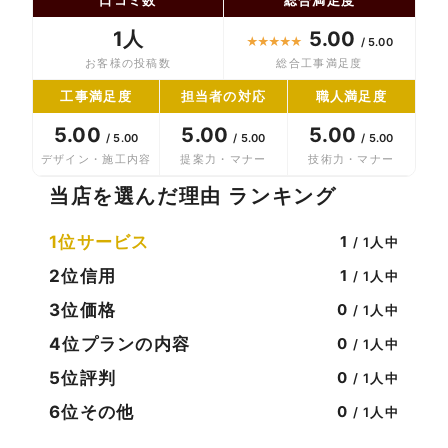
1人
5.00
★
★
★
★
★
/ 5.00
お客様の投稿数
総合工事満足度
工事満足度
担当者の対応
職人満足度
5.00
5.00
5.00
/ 5.00
/ 5.00
/ 5.00
デザイン・施工内容
提案力・マナー
技術力・マナー
当店を選んだ理由 ランキング
1位
サービス
1
/ 1人中
2位
信用
1
/ 1人中
3位
価格
0
/ 1人中
4位
プランの内容
0
/ 1人中
5位
評判
0
/ 1人中
6位
その他
0
/ 1人中