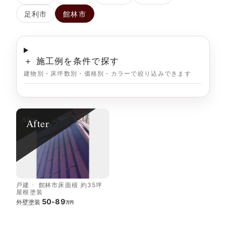
足利市
館林市
＋ 施工例を条件で探す
建物別・床坪数別・価格別・カラーで絞り込みできます
After
戸建
館林市
床面積 約35坪
屋根塗装
50-89
外壁塗装
万円