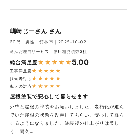
嶋崎じーさん さん
60代｜男性｜館林市｜2025-10-02
選んだ理由
サービス、信用
相見積数
3社
5.00
★
★
★
★
★
総合満足度
★
★
★
★
★
工事満足度
★
★
★
★
★
担当者対応
★
★
★
★
★
職人の対応
屋根塗装で安心して暮らせます
外壁と屋根の塗装をお願いしました。老朽化が進ん
でいた屋根の状態を改善してもらい、安心して暮ら
せるようになりました。塗装後の仕上がりは美し
く、耐久…